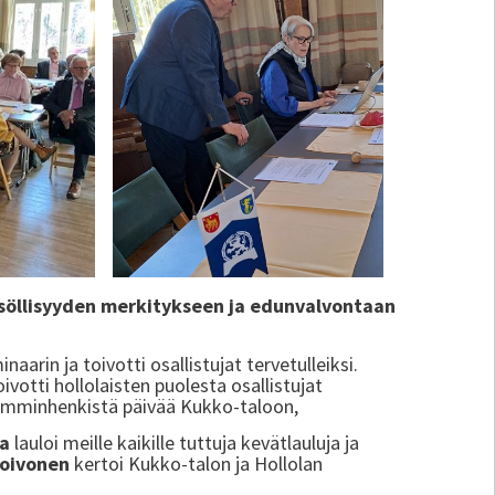
isöllisyyden merkitykseen ja edunvalvontaan
naarin ja toivotti osallistujat tervetulleiksi.
ivotti hollolaisten puolesta osallistujat
 lämminhenkistä päivää Kukko-taloon,
a
lauloi meille kaikille tuttuja kevätlauluja ja
Toivonen
kertoi Kukko-talon ja Hollolan