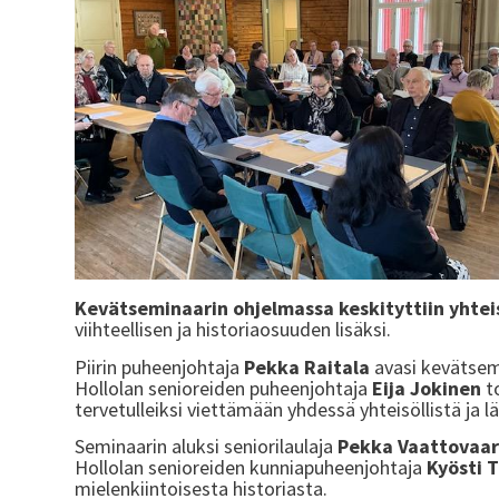
Kevätseminaarin ohjelmassa keskityttiin yhte
viihteellisen ja historiaosuuden lisäksi.
Piirin puheenjohtaja
Pekka Raitala
avasi kevätsemi
Hollolan senioreiden puheenjohtaja
Eija Jokinen
to
tervetulleiksi viettämään yhdessä yhteisöllistä ja
Seminaarin aluksi seniorilaulaja
Pekka Vaattovaar
Hollolan senioreiden kunniapuheenjohtaja
Kyösti 
mielenkiintoisesta historiasta.