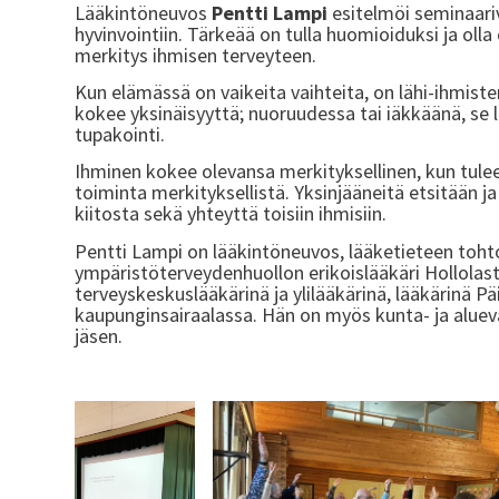
Lääkintöneuvos
Pentti Lampi
esitelmöi seminaari
hyvinvointiin. Tärkeää on tulla huomioiduksi ja oll
merkitys ihmisen terveyteen.
Kun elämässä on vaikeita vaihteita, on lähi-ihmiste
kokee yksinäisyyttä; nuoruudessa tai iäkkäänä, se 
tupakointi.
Ihminen kokee olevansa merkityksellinen, kun tulee 
toiminta merkityksellistä. Yksinjääneitä etsitään 
kiitosta sekä yhteyttä toisiin ihmisiin.
Pentti Lampi on lääkintöneuvos, lääketieteen tohto
ympäristöterveydenhuollon erikoislääkäri Hollolas
terveyskeskuslääkärinä ja ylilääkärinä, lääkärinä
kaupunginsairaalassa. Hän on myös kunta- ja aluev
jäsen.