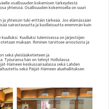
väelle osallisuuden kokemisen tärkeydestä
a osa yhteisöä. Osallisuuden kokemisella on suuri
n ja yhteisön tuki erittäin tärkeää. Jos elämässään
lisää sairastavuutta ja kuolleisuutta enemmän kuin
kuulluksi. Kuulluksi tulemisessa on järjestöjen
ja otetaan mukaan. Ihminen tarvitsee arvostusta ja
ri sekä yleislääketieteen ja
ta. Työuransa hän on tehnyt Hollolassa
 Päijät-Hämeen keskussairaalassa sekä Lahden
altuutettu sekä Päijät-Hämeen aluehallituksen