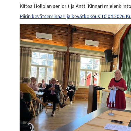
Kiitos Hollolan seniorit ja Antti Kinnari mielenkiint
Piirin kevätseminaari ja kevätkokous 10.04.2026 Kuk