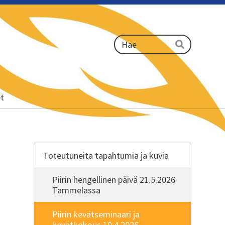
Haku
Hae
et
Toteutuneita tapahtumia ja kuvia
Piirin hengellinen päivä 21.5.2026
Tammelassa
Piirin kevätseminaari ja
kevätkokous 10.4.2026