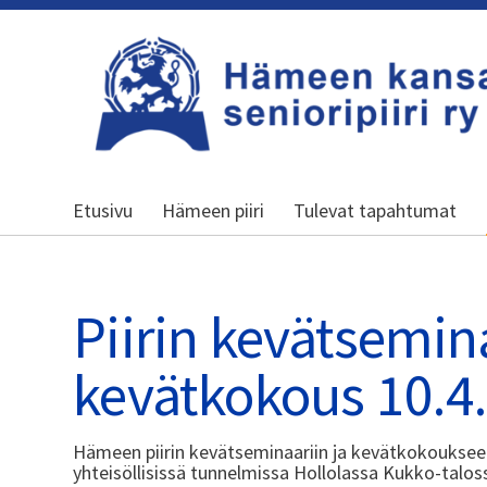
Siirry
sivun
sisältöön
Kansallinen senioriliitto
Etusivu
Hämeen piiri
Tulevat tapahtumat
Piirin kevätsemina
kevätkokous 10.4
Hämeen piirin kevätseminaariin ja kevätkokouksee
yhteisöllisissä tunnelmissa Hollolassa Kukko-talos